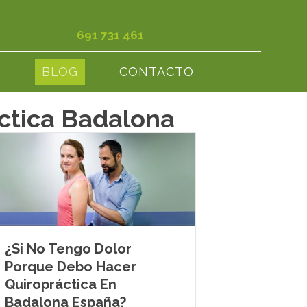
691 731 461
S
BLOG
CONTACTO
áctica Badalona
¿Si No Tengo Dolor
Porque Debo Hacer
Quiropráctica En
Badalona España?