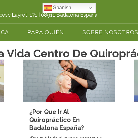
Spanish
cesc Layret, 171 | 08911 Badalona España
ICA
PARA QUIÉN
SOBRE NOSOTRO
a Vida Centro De Quiropr
¿Por Que Ir Al
Quiropráctico En
Badalona España?