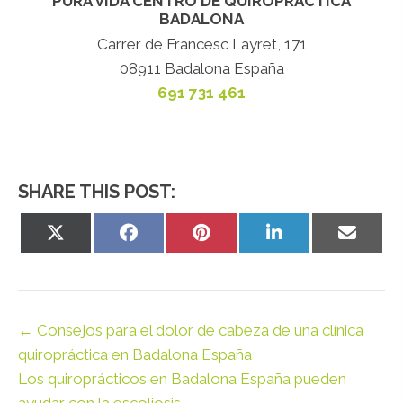
PURA VIDA CENTRO DE QUIROPRÁCTICA
BADALONA
Carrer de Francesc Layret, 171
08911 Badalona España
691 731 461
SHARE THIS POST:
Share
Share
Share
Share
Share
on
on
on
on
on
X
Facebook
Pinterest
LinkedIn
Email
(Twitter)
← Consejos para el dolor de cabeza de una clínica
quiropráctica en Badalona España
Los quiroprácticos en Badalona España pueden