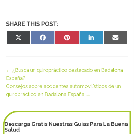
SHARE THIS POST:
Share
Share
Share
Share
Share
on
on
on
on
on
X
Facebook
Pinterest
LinkedIn
Email
(Twitter)
← ¿Busca un quiropráctico destacado en Badalona
España?
Consejos sobre accidentes automovilísticos de un
quiropráctico en Badalona España →
Descarga Gratis Nuestras Guías Para La Buena
Salud