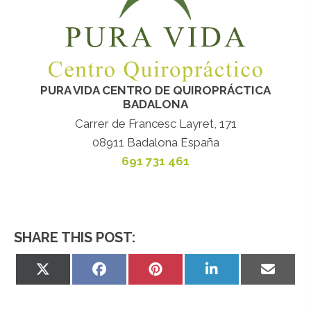
PURA VIDA CENTRO DE QUIROPRÁCTICA
BADALONA
Carrer de Francesc Layret, 171
08911 Badalona España
691 731 461
SHARE THIS POST:
Share
Share
Share
Share
Share
on
on
on
on
on
X
Facebook
Pinterest
LinkedIn
Email
(Twitter)