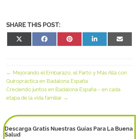
SHARE THIS POST:
Share
Share
Share
Share
Share
on
on
on
on
on
X
Facebook
Pinterest
LinkedIn
Email
(Twitter)
← Mejorando el Embarazo, el Parto y Más Allá con
Quiropráctica en Badalona España
Creciendo juntos en Badalona España – en cada
etapa de la vida familiar →
Descarga Gratis Nuestras Guías Para La Buena
Salud