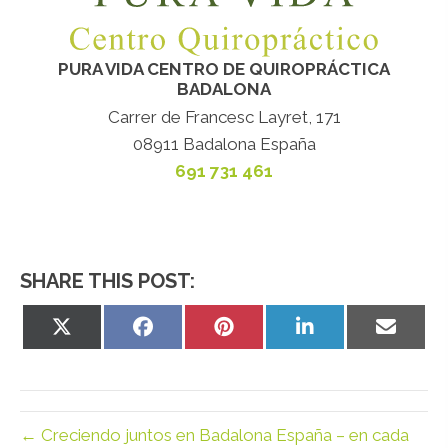
PURA VIDA CENTRO DE QUIROPRÁCTICA
BADALONA
Carrer de Francesc Layret, 171
08911 Badalona España
691 731 461
SHARE THIS POST:
Share
Share
Share
Share
Share
on
on
on
on
on
X
Facebook
Pinterest
LinkedIn
Email
(Twitter)
← Creciendo juntos en Badalona España – en cada