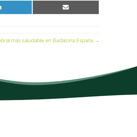
Share
Share
on
on
LinkedIn
Email
ebral más saludable en Badalona España →