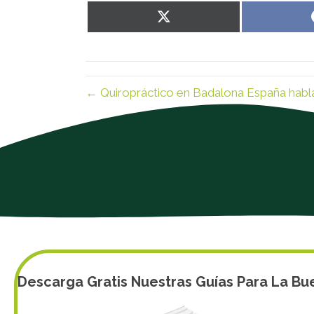
Share
on
X
(Twitter)
← Quiropráctico en Badalona España habla
Descarga Gratis Nuestras Guías Para La Bu