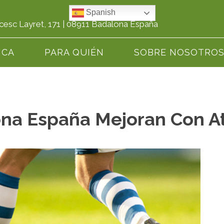
Spanish
cesc Layret, 171 | 08911 Badalona España
ICA
PARA QUIÉN
SOBRE NOSOTRO
ona España Mejoran Con A